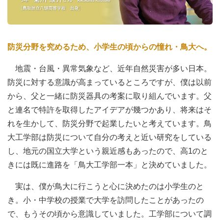
防災分野を究めるため、小学生の頃からの憧れ・鳥大へ。
地震・台風・異常気象など、近年自然災害が多い日本。
防災に対する意識が高まっているところですが、僕は以前
から、父と一緒に防災器具の考案に取り組んでいます。父
と連名で特許を取得したアイデアが幾つかあり、将来はそ
れを生かして、防災分野で起業したいと考えています。鳥
大工学部は防災について自分の考えと近い研究をしている
し、地元の国立大学という親近感もあったので、高1のと
きには既に進路を「鳥大工学部一本」と決めていました。
実は、僕が鳥大に行こうと心に決めたのは小学生のと
き。小・中学校の授業で大学を訪問したことがあったの
で、もうその頃から意識していました。工学部について調