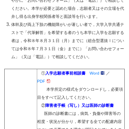
やかに「お問い合わせフォーム」（又は「電話」）で相談して
ください。本学が必要と認めた場合，志願者又はその立場を代
弁し得る出身学校関係者等と面談等を行います。
体幹及び両上下肢の機能障がいが著しい者で，大学入学共通テ
ストで「代筆解答」を希望する者のうち本学に入学を志願する
者は，令和８年８月３１日（月）までに（総合型選抜Ⅰについ
ては令和８年７月３１日（金）までに）「お問い合わせフォー
ム」（又は「電話」）で相談してください。
①
入学志願者事前相談書
Word
／
PDF
本学所定の様式をダウンロードし，必要項
目をすべて記入してください。
②
障害者手帳（写し）又は医師の診断書
医師の診断書には，病気・負傷や障害等の
程度・状況が分かり，希望する全ての配慮内容