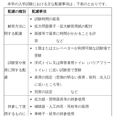
本学の入学試験における主な配慮事項は，下表のとおりです。
配慮の種別
配慮事項
試験時間の延長
解答方法に
拡大問題冊子・拡大解答用紙の配付
関する配慮
面接等で返答に時間がかかることを許
容 など
１階またはエレベーターが利用可能な試験場で
受験
試験室や座
洋式トイレ又は障害者用トイレ（バリアフリー
席に関する配
トイレ）に近い試験室で受験
慮
座席の指定（窓側の明るい座席，前列，出入口
に近いところ等）
別室の設定 など
拡大鏡・照明器具等の持参使用
持参して使
補聴器・人工内耳・耳栓等の装用
用するものに
車椅子・杖等の持参使用