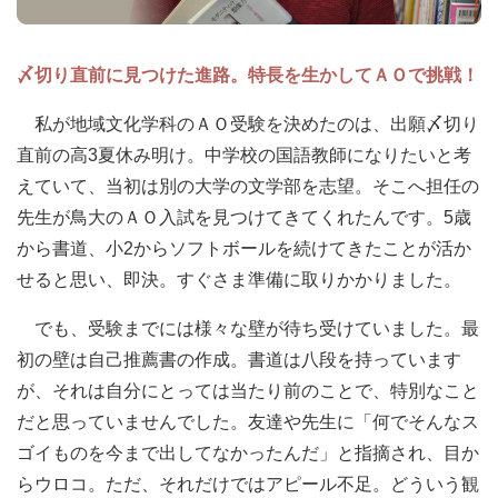
〆切り直前に見つけた進路。特長を生かしてＡＯで挑戦！
私が地域文化学科のＡＯ受験を決めたのは、出願〆切り
直前の高3夏休み明け。中学校の国語教師になりたいと考
えていて、当初は別の大学の文学部を志望。そこへ担任の
先生が鳥大のＡＯ入試を見つけてきてくれたんです。5歳
から書道、小2からソフトボールを続けてきたことが活か
せると思い、即決。すぐさま準備に取りかかりました。
でも、受験までには様々な壁が待ち受けていました。最
初の壁は自己推薦書の作成。書道は八段を持っています
が、それは自分にとっては当たり前のことで、特別なこと
だと思っていませんでした。友達や先生に「何でそんなス
ゴイものを今まで出してなかったんだ」と指摘され、目か
らウロコ。ただ、それだけではアピール不足。どういう観