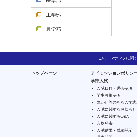
医学部
工学部
農学部
このコンテンツに関
トップページ
アドミッションポリシ
学部入試
入試日程・選抜要項
学生募集要項
障がい等のある入学志
入試に関するお知らせ
入試に関するQ&A
合格発表
入試結果・成績開示