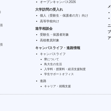
オープンキャンパス2026
メ
大学訪問の受入れ
）
個人（受験生・保護者の方）向け
高等学校向け
項
ニ
進学相談会
プ
受験生・保護者対象
ア
高校教員対象
項
キャンパスライフ・進路情報
キャンパスライフ
寮について
鳥大生の生活
入学料・授業料・経済支援制度
学生サポートオフィス
進路
キャリア・就職支援