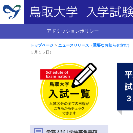
アドミッションポリシー
トップページ
ニュースリリース（重要なお知らせ含む）
３月１５日）
平
試
３
学部入試 | 学生募集要項