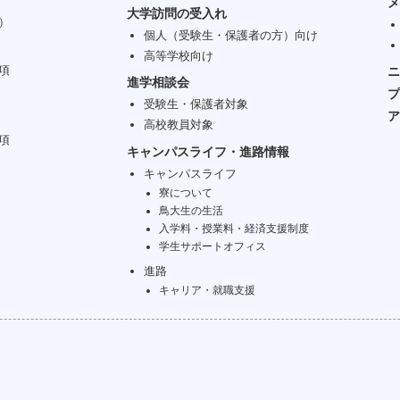
メ
大学訪問の受入れ
）
個人（受験生・保護者の方）向け
高等学校向け
項
ニ
進学相談会
プ
受験生・保護者対象
ア
高校教員対象
項
キャンパスライフ・進路情報
キャンパスライフ
寮について
鳥大生の生活
入学料・授業料・経済支援制度
学生サポートオフィス
進路
キャリア・就職支援